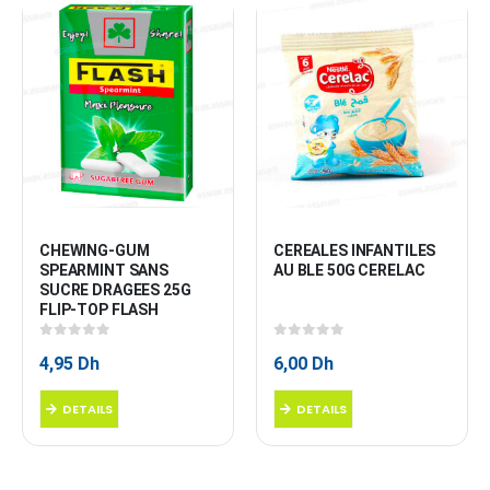
CHEWING-GUM 
CEREALES INFANTILES 
SPEARMINT SANS 
AU BLE 50G CERELAC
SUCRE DRAGEES 25G 
FLIP-TOP FLASH
0
sur 5
0
sur 5
4,95
Dh
6,00
Dh
DETAILS
DETAILS