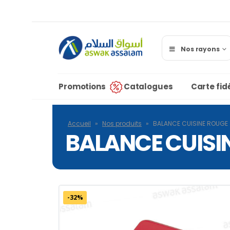
Nos rayons
Promotions
Catalogues
Carte fidé
Accueil
»
Nos produits
»
BALANCE CUISINE ROUGE
BALANCE CUISI
-32%