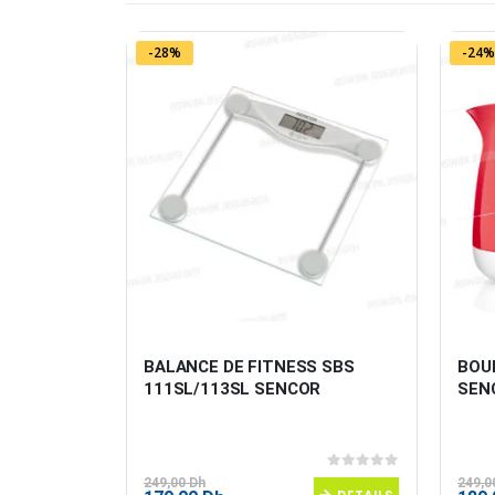
-28%
-24%
NE 45W 
BALANCE DE FITNESS SBS 
BOUI
F3000 
111SL/113SL SENCOR
SEN
0
sur 5
0
sur 5
249,00
Dh
249,