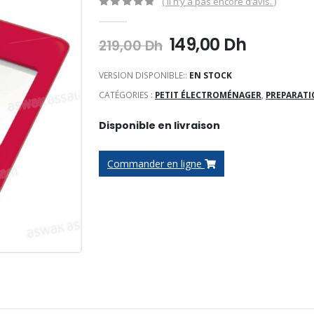
( Il n’y a pas encore d’avis. )
0
Sur 5
Le
Le
149,00
Dh
219,00
Dh
prix
prix
initial
actuel
VERSION DISPONIBLE::
EN STOCK
était :
est :
CATÉGORIES :
PETIT ÉLECTROMÉNAGER
,
PREPARATI
219,00 Dh.
149,00 D
Disponible en livraison
Commander en ligne