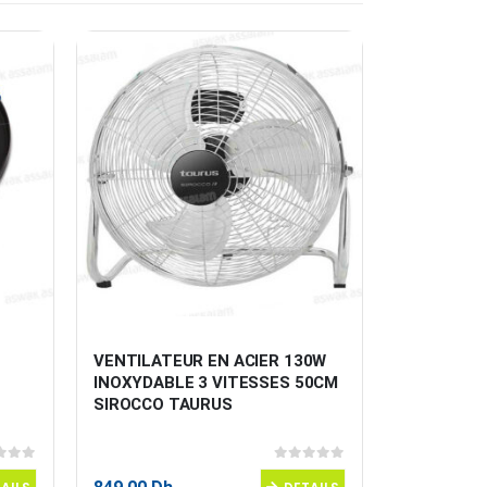
-11%
 
VENTILATEUR EN ACIER 130W 
MICRO-OND
INOXYDABLE 3 VITESSES 50CM 
MG23K3515
SIROCCO TAURUS
SAMSUNG
 5
0
sur 5
1799,00
Dh