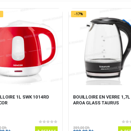
-17%
LLOIRE 1L SWK 1014RD 
BOUILLOIRE EN VERRE 1,7L
COR
AROA GLASS TAURUS
0
sur 5
0
sur
00
Dh
359,00
Dh