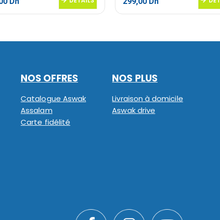
Le
DETAILS
Le
Le
DET
,00
Dh
299,00
Dh
prix
prix
prix
al
actuel
initial
actuel
 :
est :
était :
est :
00 Dh.
189,00 Dh.
359,00 Dh.
299,00 Dh.
NOS OFFRES
NOS PLUS
Catalogue Aswak
Livraison à domicile
Assalam
Aswak drive
Carte fidélité