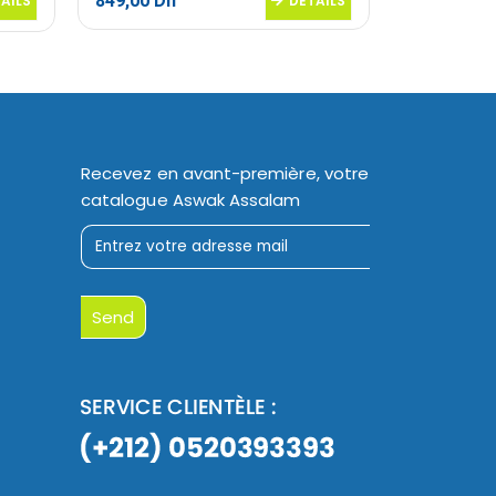
849,00
Dh
AILS
DETAILS
Le
1599,00
D
prix
initial
était :
1799,00 Dh
Recevez en avant-première, votre
catalogue Aswak Assalam