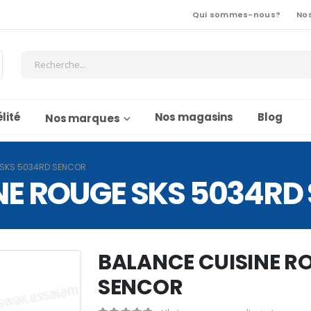
Qui sommes-nous?
No
lité
Nos magasins
Blog
Nos marques
 SKS 5034RD SENCOR
NE ROUGE SKS 5034RD
BALANCE CUISINE R
SENCOR