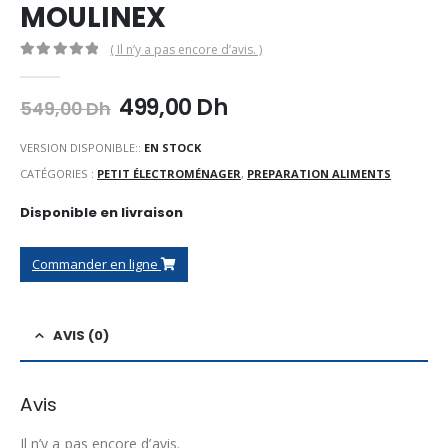
MOULINEX
( Il n’y a pas encore d’avis. )
0
Sur 5
Le
Le
499,00
Dh
549,00
Dh
prix
prix
initial
actuel
VERSION DISPONIBLE::
EN STOCK
était :
est :
CATÉGORIES :
PETIT ÉLECTROMÉNAGER
,
PREPARATION ALIMENTS
549,00 Dh.
499,00 Dh.
Disponible en livraison
Commander en ligne
AVIS (0)
Avis
Il n’y a pas encore d’avis.