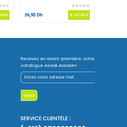
 5
0
sur 5
36,95
Dh
11,95
Dh
AILS
DETAILS
Recevez en avant-première, votre
catalogue Aswak Assalam