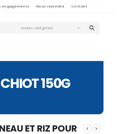
s engagements
Nous rejoindre
Contact
toutes catégories
 CHIOT 150G
NEAU ET RIZ POUR