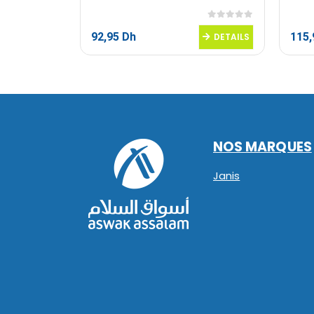
0
sur 5
0
sur 5
92,95
Dh
115
DETAILS
DETAILS
NOS MARQUES
Janis