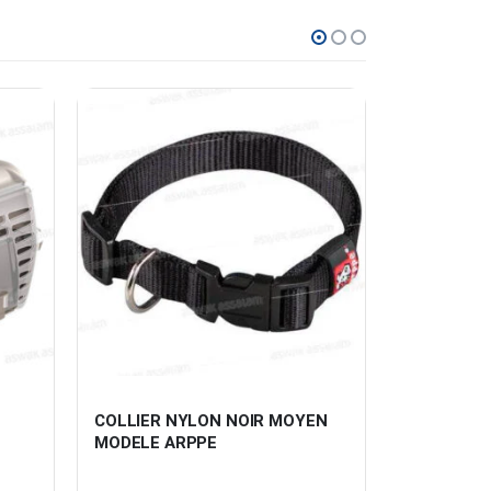
COLLIER NYLON NOIR MOYEN 
VOLAILLE 
MODELE ARPPE
POUR CHA
MORANDO