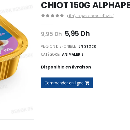
CHIOT 150G ALPHAP
( Il n’y a pas encore d’avis. )
0
Sur 5
Le
Le
5,95
Dh
9,95
Dh
prix
prix
initial
actuel
VERSION DISPONIBLE::
EN STOCK
était :
est :
CATÉGORIE :
ANIMALERIE
9,95 Dh.
5,95 Dh.
Disponible en livraison
Commander en ligne