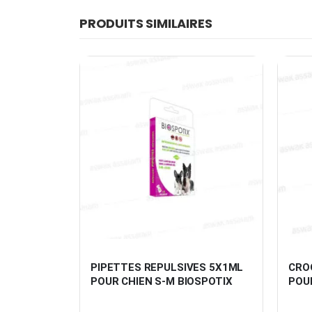
PRODUITS SIMILAIRES
N 400G 
PIPETTES REPULSIVES 5X1ML 
CRO
O
POUR CHIEN S-M BIOSPOTIX
POUR