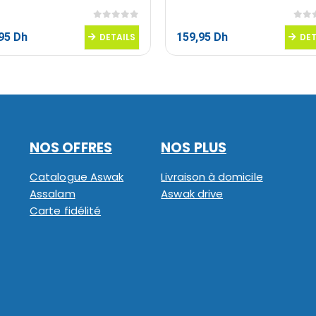
0
sur 5
0
sur
,95
Dh
159,95
Dh
DETAILS
DET
NOS OFFRES
NOS PLUS
Catalogue Aswak
Livraison à domicile
Assalam
Aswak drive
Carte fidélité