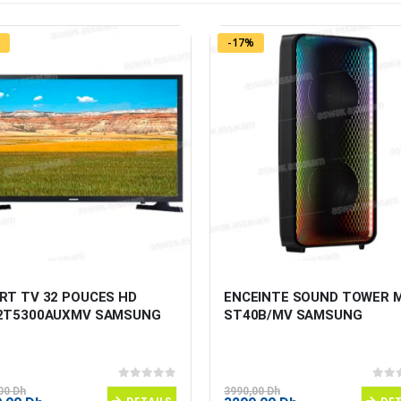
-17%
RT TV 32 POUCES HD 
ENCEINTE SOUND TOWER 
2T5300AUXMV SAMSUNG
ST40B/MV SAMSUNG
0
sur 5
0
sur
,00
Dh
3990,00
Dh