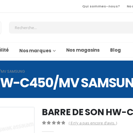
Qui sommes-nous?
No
lité
Nos magasins
Blog
Nos marques
0/MV SAMSUNG
 HW-C450/MV SAMSU
BARRE DE SON HW-
( Il n’y a pas encore d’avis. )
0
Sur 5