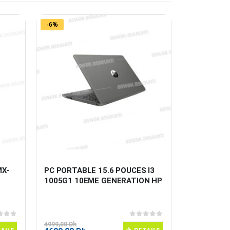
-6%
MX-
PC PORTABLE 15.6 POUCES I3 
IMPRIMANT
1005G1 10EME GENERATION HP
2710 HP 
 5
0
sur 5
4999,00
Dh