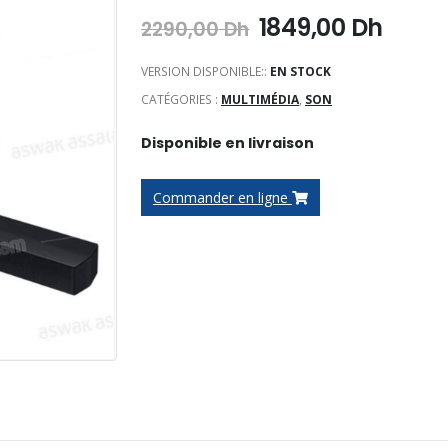
Le
Le
1849,00
Dh
2290,00
Dh
prix
prix
initial
actue
VERSION DISPONIBLE::
EN STOCK
était :
est :
CATÉGORIES :
MULTIMÉDIA
,
SON
2290,00 Dh.
1849,
Disponible en livraison
Commander en ligne