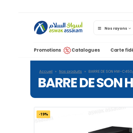
Nos rayons
Promotions
Catalogues
Carte fidé
Accueil
»
Nos produits
»
BARRE DE SON HW-C45
BARRE DE SON
-19%