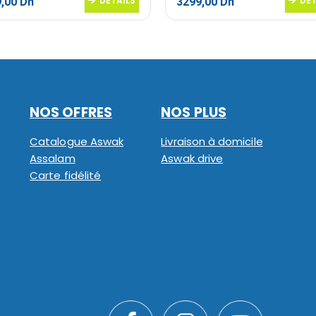
Le
DETAILS
Le
Le
DET
9,00
Dh
3299,00
Dh
prix
prix
prix
al
actuel
initial
actuel
 :
est :
était :
est :
,00 Dh.
1799,00 Dh.
3990,00 Dh.
3299,00 Dh.
NOS OFFRES
NOS PLUS
Catalogue Aswak
Livraison à domicile
Assalam
Aswak drive
Carte fidélité