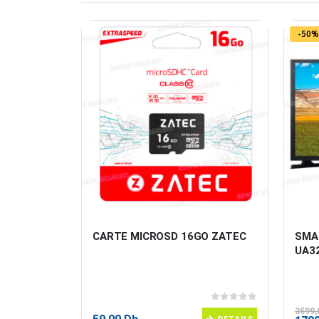
-50%
2G/16GB 
CARTE MICROSD 16GO ZATEC
SMA
UA3
0
sur 5
0
sur 5
3599