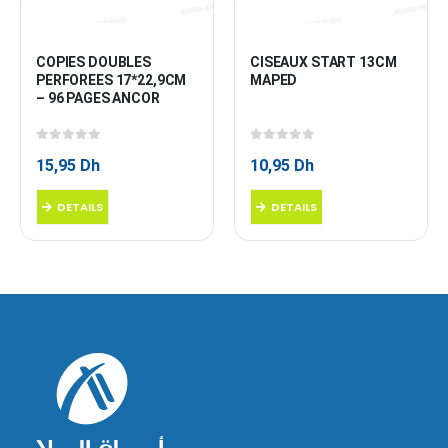
COPIES DOUBLES 
CISEAUX START 13CM 
PERFOREES 17*22,9CM 
MAPED
– 96 PAGES ANCOR
0
sur 5
0
sur 5
15,95
Dh
10,95
Dh
DETAILS
DETAILS