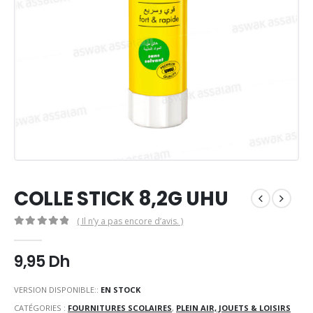
COLLE STICK 8,2G UHU
( Il n’y a pas encore d’avis. )
0
Sur 5
9,95
Dh
VERSION DISPONIBLE::
EN STOCK
CATÉGORIES :
FOURNITURES SCOLAIRES
,
PLEIN AIR, JOUETS & LOISIRS