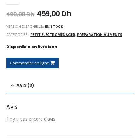
0
Sur 5
Le
Le
459,00
Dh
499,00
Dh
prix
prix
initial
actuel
VERSION DISPONIBLE::
EN STOCK
était :
est :
CATÉGORIES :
PETIT ÉLECTROMÉNAGER
,
PREPARATION ALIMENTS
499,00 Dh.
459,00 Dh.
Disponible en livraison
Commander en ligne
AVIS (0)
Avis
Il n’y a pas encore d’avis.