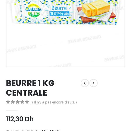
BEURRE 1 KG
CENTRALE
( Il n’y a pas encore d’avis. )
0
Sur 5
112,30
Dh
VERSION DISPONIBLE::
EN STOCK