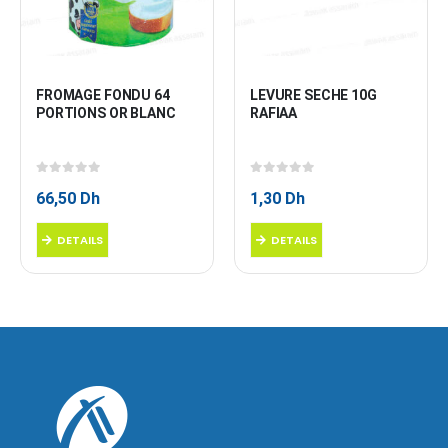
FROMAGE FONDU 64 
LEVURE SECHE 10G 
PORTIONS OR BLANC
RAFIAA
0
sur 5
0
sur 5
66,50
Dh
1,30
Dh
DETAILS
DETAILS