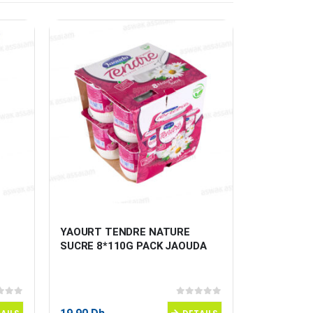
YAOURT TENDRE NATURE 
LEVURE SE
SUCRE 8*110G PACK JAOUDA
 5
0
sur 5