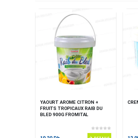
 35G LA 
YAOURT AROME CITRON + 
CRE
FRUITS TROPICAUX RAIB DU 
BLED 900G FROMITAL
0
sur 5
0
sur 5