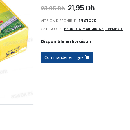
Le
Le
21,95
Dh
23,95
Dh
prix
prix
initial
actuel
VERSION DISPONIBLE::
EN STOCK
était :
est :
CATÉGORIES :
BEURRE & MARGARINE
,
CRÈMERIE
23,95 Dh.
21,95 Dh.
Disponible en livraison
Commander en ligne