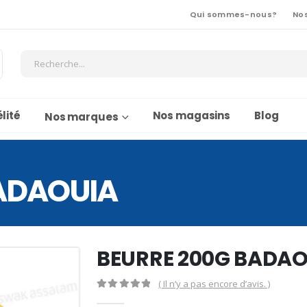
Qui sommes-nous?
No
lité
Nos magasins
Blog
Nos marques
ADAOUIA
BEURRE 200G BADAO
( Il n’y a pas encore d’avis. )
0
Sur 5