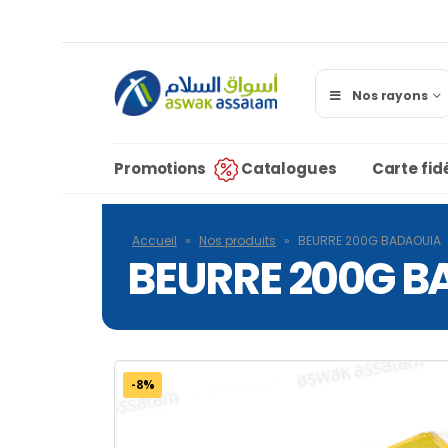
Nos rayons
Promotions
Catalogues
Carte fidé
Accueil
»
Nos produits
»
BEURRE 200G BADAOUIA
BEURRE 200G B
-8%