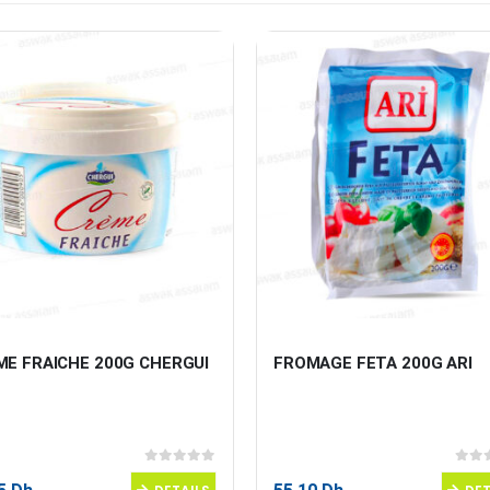
ME FRAICHE 200G CHERGUI
FROMAGE FETA 200G ARI
0
sur 5
0
sur