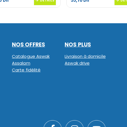
95
Dh
55,10
Dh
DETAILS
DET
NOS OFFRES
NOS PLUS
Catalogue Aswak
Livraison à domicile
Assalam
Aswak drive
Carte fidélité