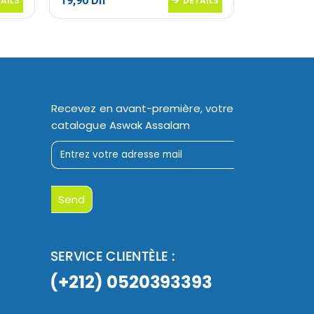
19,90
Dh
10,00
Dh
AILS
DETAILS
Recevez en avant-première, votre
catalogue Aswak Assalam