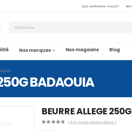
Qui sommes-nous?
No
lité
Nos magasins
Blog
Nos marques
DAOUIA
 250G BADAOUIA
BEURRE ALLEGE 250
( Il n’y a pas encore d’avis. )
0
Sur 5