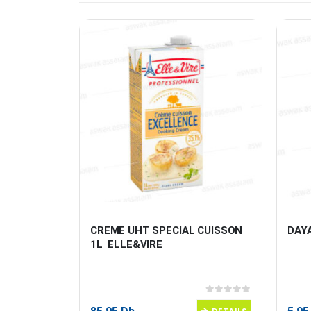
ICE DES 
CREME UHT SPECIAL CUISSON 
DAYA
1L  ELLE&VIRE
0
sur 5
0
sur 5