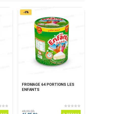
-4%
FROMAGE 64 PORTIONS LES 
YAOURT J
ENFANTS
CHERGUI
 5
0
sur 5
48,95
Dh