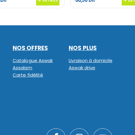
5
Dh
66,50
Dh
DETAILS
DET
NOS OFFRES
NOS PLUS
Catalogue Aswak
Livraison à domicile
Assalam
Aswak drive
Carte fidélité