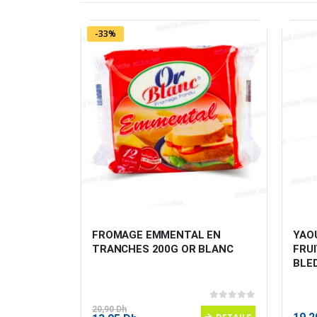
-33%
AFIAA
FROMAGE EMMENTAL EN 
YAO
TRANCHES 200G OR BLANC
FRUI
BLE
0
sur 5
0
sur 5
20,90
Dh