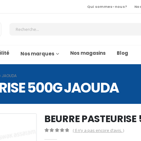
Qui sommes-nous?
No
lité
Nos magasins
Blog
Nos marques
G JAOUDA
RISE 500G JAOUDA
BEURRE PASTEURISE
( Il n’y a pas encore d’avis. )
0
Sur 5