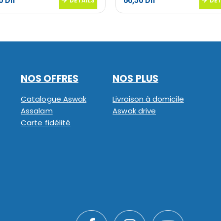
20
Dh
66,50
Dh
DETAILS
DET
NOS OFFRES
NOS PLUS
Catalogue Aswak
Livraison à domicile
Assalam
Aswak drive
Carte fidélité