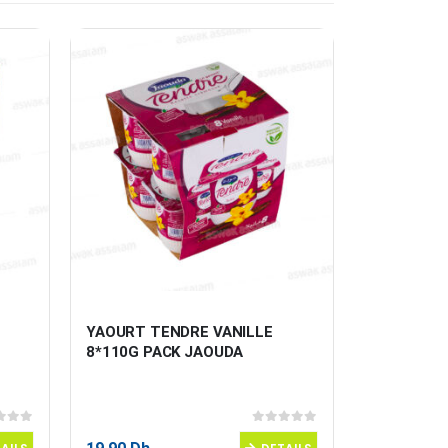
YAOURT TENDRE VANILLE  
DESSERT F
8*110G PACK JAOUDA
125G ELLE
 5
0
sur 5