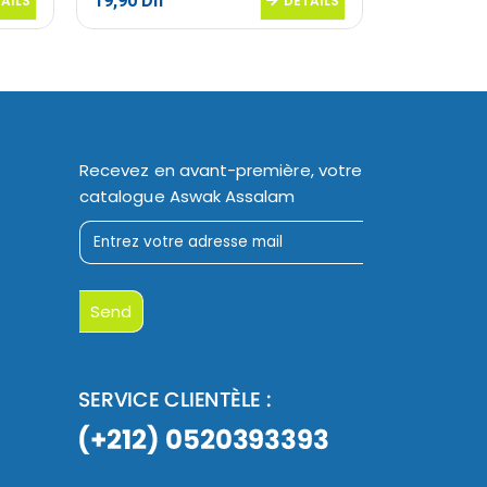
19,90
Dh
9,95
Dh
AILS
DETAILS
Recevez en avant-première, votre
catalogue Aswak Assalam