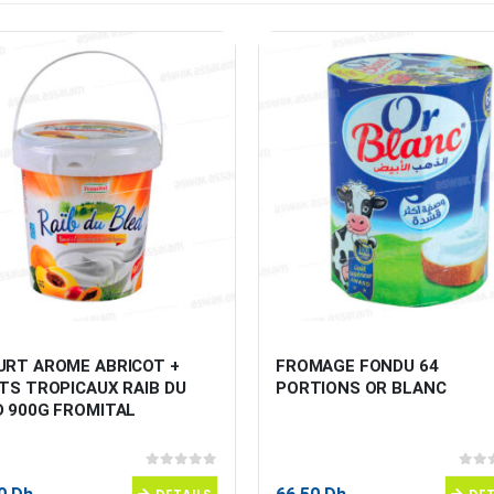
URT AROME ABRICOT + 
FROMAGE FONDU 64 
TS TROPICAUX RAIB DU 
PORTIONS OR BLANC
D 900G FROMITAL
0
sur 5
0
sur