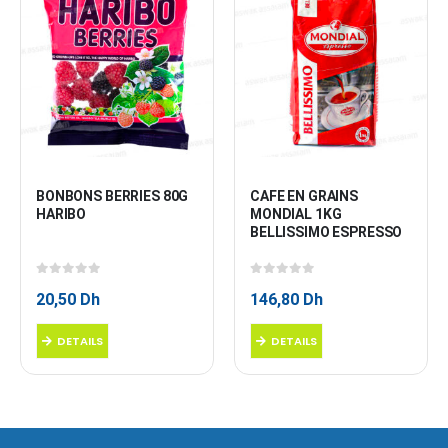
BONBONS BERRIES 80G 
CAFE EN GRAINS 
HARIBO
MONDIAL 1KG 
BELLISSIMO ESPRESSO
0
sur 5
0
sur 5
20,50
Dh
146,80
Dh
DETAILS
DETAILS