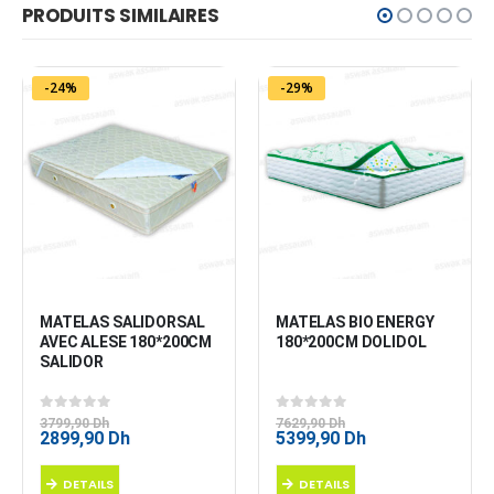
PRODUITS SIMILAIRES
-24%
-29%
MATELAS SALIDORSAL 
MATELAS BIO ENERGY 
AVEC ALESE 180*200CM 
180*200CM DOLIDOL
SALIDOR
0
sur 5
0
sur 5
3799,90
Dh
7629,90
Dh
Le
Le
Le
Le
2899,90
Dh
5399,90
Dh
prix
prix
prix
prix
initial
actuel
initial
actuel
DETAILS
DETAILS
était :
est :
était :
est :