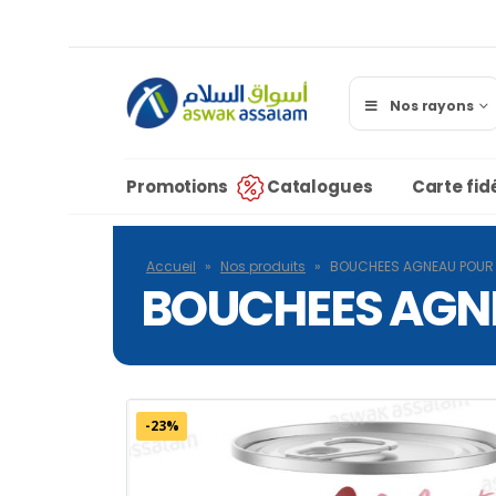
Nos rayons
Promotions
Catalogues
Carte fidé
Accueil
»
Nos produits
»
BOUCHEES AGNEAU POUR 
BOUCHEES AGNE
-23%