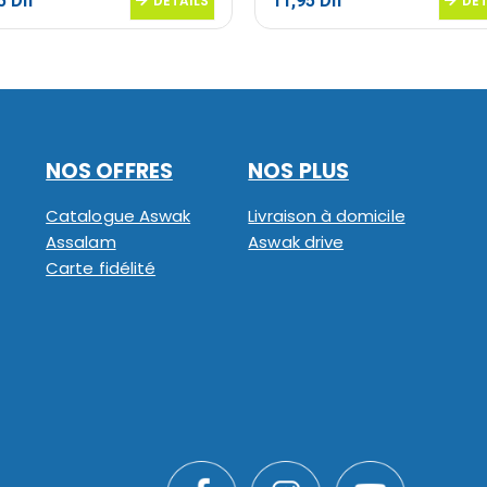
95
Dh
11,95
Dh
DETAILS
DET
NOS OFFRES
NOS PLUS
Catalogue Aswak
Livraison à domicile
Assalam
Aswak drive
Carte fidélité