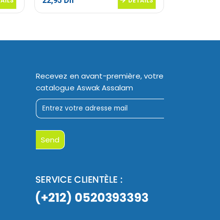
22,95
Dh
20,95
Dh
AILS
DETAILS
Recevez en avant-première, votre
catalogue Aswak Assalam