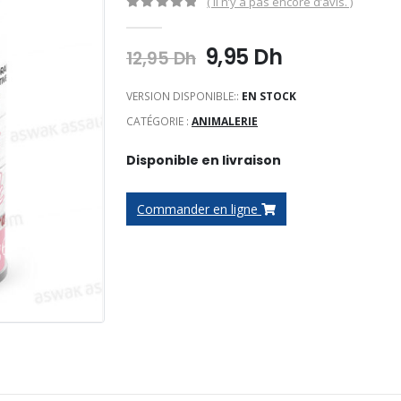
( Il n’y a pas encore d’avis. )
0
Sur 5
Le
Le
9,95
Dh
12,95
Dh
prix
prix
initial
actuel
VERSION DISPONIBLE::
EN STOCK
était :
est :
CATÉGORIE :
ANIMALERIE
12,95 Dh.
9,95 Dh.
Disponible en livraison
Commander en ligne