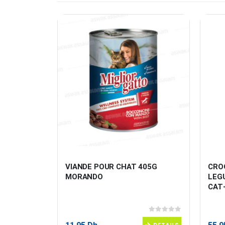
N 400G 
VIANDE POUR CHAT 405G 
CROQ
O
MORANDO
LEG
CAT
0
sur 5
0
sur 5