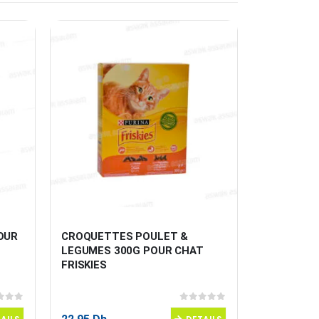
OUR 
CROQUETTES POULET & 
CROQUETT
LEGUMES 300G POUR CHAT 
LEGUMES 
FRISKIES
DOYPACK
 5
0
sur 5