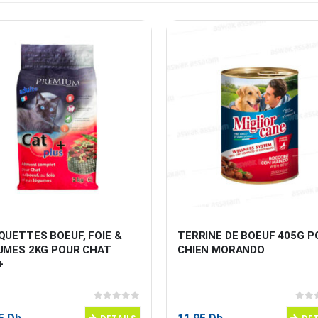
UETTES BOEUF, FOIE & 
TERRINE DE BOEUF 405G P
UMES 2KG POUR CHAT 
CHIEN MORANDO
+
0
sur 5
0
sur