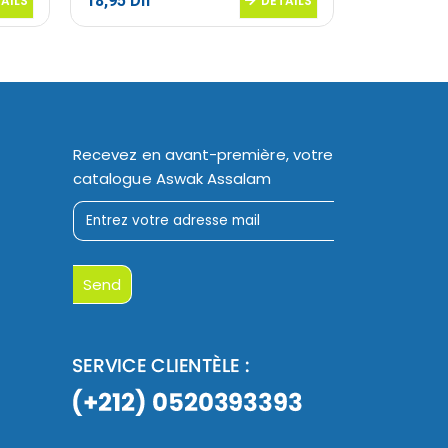
18,95
Dh
16,95
Dh
AILS
DETAILS
Recevez en avant-première, votre
catalogue Aswak Assalam