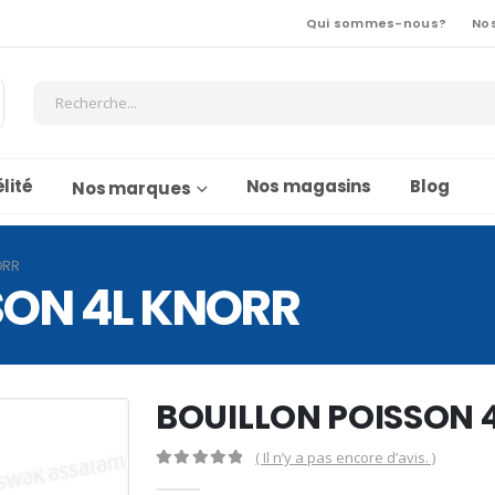
Qui sommes-nous?
No
lité
Nos magasins
Blog
Nos marques
ORR
SON 4L KNORR
BOUILLON POISSON 
( Il n’y a pas encore d’avis. )
0
Sur 5