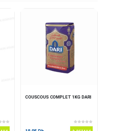
COUSCOUS COMPLET 1KG DARI
ASSAISON
JAVANA
 5
0
sur 5