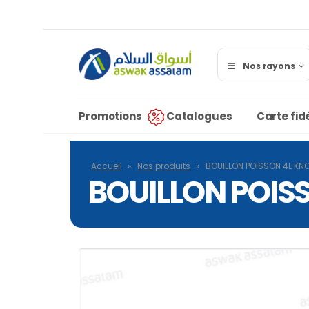
Nos rayons
Promotions
Catalogues
Carte fidé
Accueil
»
Nos produits
»
BOUILLON POISSON 4L KN
BOUILLON POIS