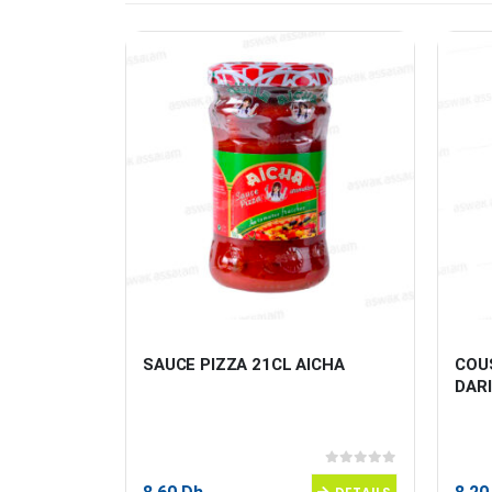
0G DARI
SAUCE PIZZA 21CL AICHA
COU
DARI
0
sur 5
0
sur 5