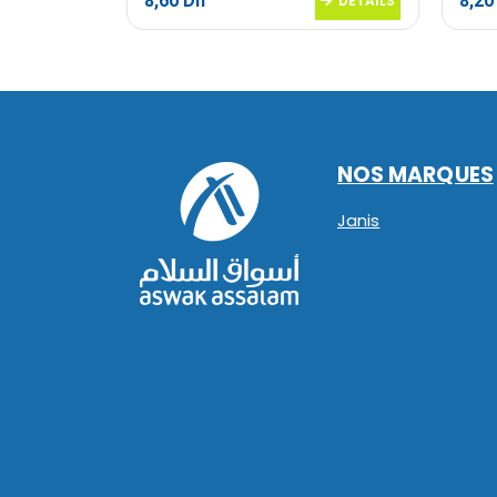
8,60
Dh
8,2
DETAILS
DETAILS
NOS MARQUES
Janis