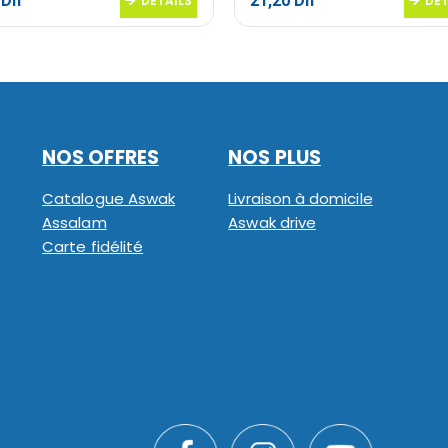
0
Dh
21,20
Dh
DETAILS
DET
NOS OFFRES
NOS PLUS
Catalogue Aswak
Livraison à domicile
Assalam
Aswak drive
Carte fidélité