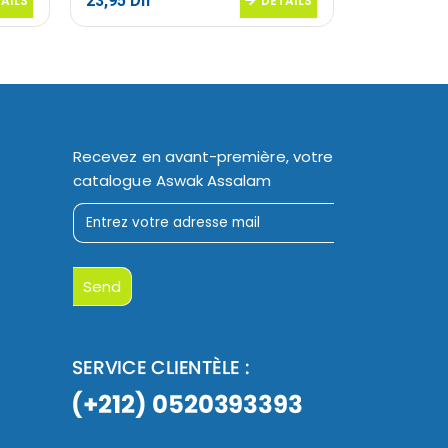
23,95
Dh
20,50
Dh
AILS
DETAILS
Recevez en avant-première, votre
catalogue Aswak Assalam