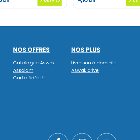
00
Dh
4,95
Dh
DETAILS
DET
NOS OFFRES
NOS PLUS
Catalogue Aswak
Livraison à domicile
Assalam
Aswak drive
Carte fidélité