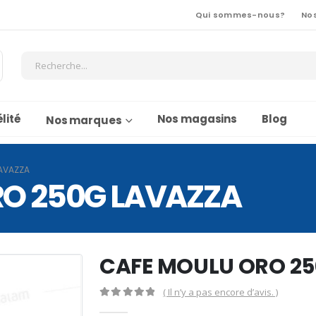
Qui sommes-nous?
No
lité
Nos magasins
Blog
Nos marques
AVAZZA
O 250G LAVAZZA
CAFE MOULU ORO 2
( Il n’y a pas encore d’avis. )
0
Sur 5