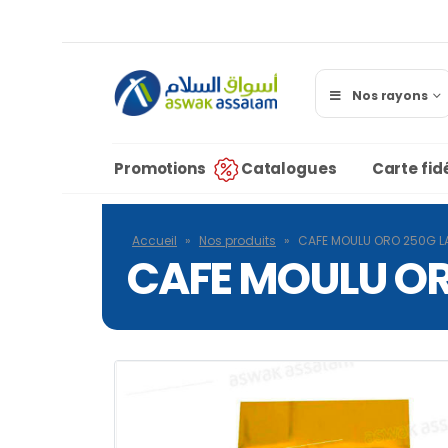
Nos rayons
Promotions
Catalogues
Carte fidé
Accueil
»
Nos produits
»
CAFE MOULU ORO 250G L
CAFE MOULU OR