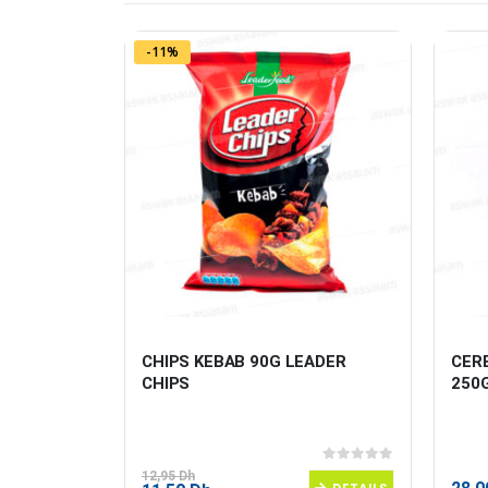
-11%
 A 
CHIPS KEBAB 90G LEADER 
CERE
 315G 
CHIPS
250
0
sur 5
0
sur 5
12,95
Dh