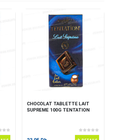
 
CHOCOLAT TABLETTE LAIT 
BONBONS 
 
SUPREME 100G TENTATION
 5
0
sur 5