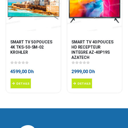
SMART TV 50 POUCES 
SMART TV 40 POUCES 
4K TKS-50-SM-02 
HD RECEPTEUR 
KROHLER
INTEGRE AZ-40P19S 
AZATECH
0
sur 5
0
sur 5
4599,00
Dh
2999,00
Dh
DETAILS
DETAILS