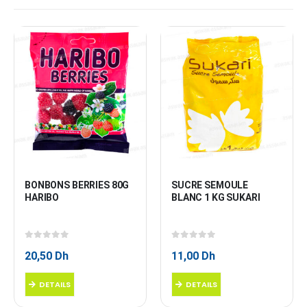
BONBONS BERRIES 80G 
SUCRE SEMOULE 
HARIBO
BLANC 1 KG SUKARI
0
sur 5
0
sur 5
20,50
Dh
11,00
Dh
DETAILS
DETAILS