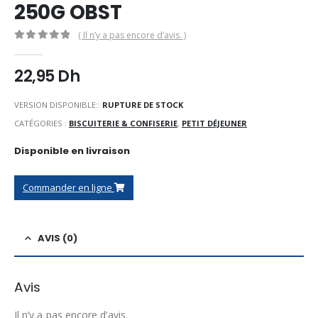
250G OBST
( Il n’y a pas encore d’avis. )
0
Sur 5
22,95
Dh
VERSION DISPONIBLE::
RUPTURE DE STOCK
CATÉGORIES :
BISCUITERIE & CONFISERIE
,
PETIT DÉJEUNER
Disponible en livraison
Commander en ligne
AVIS (0)
Avis
Il n’y a pas encore d’avis.