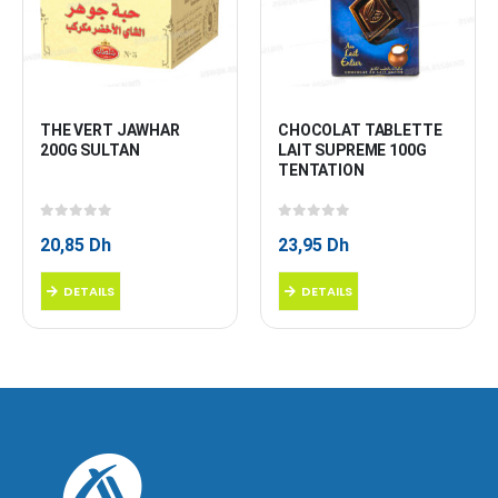
THE VERT JAWHAR 
CHOCOLAT TABLETTE 
200G SULTAN
LAIT SUPREME 100G 
TENTATION
0
sur 5
0
sur 5
20,85
Dh
23,95
Dh
DETAILS
DETAILS