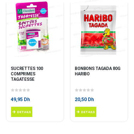
SUCRETTES 100 
BONBONS TAGADA 80G 
COMPRIMES 
HARIBO
TAGATESSE
0
sur 5
0
sur 5
49,95
Dh
20,50
Dh
DETAILS
DETAILS