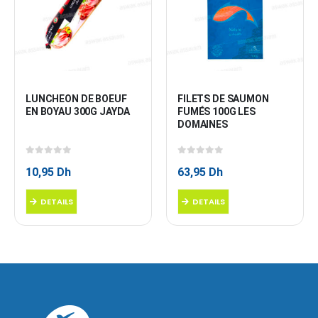
LUNCHEON DE BOEUF 
FILETS DE SAUMON 
EN BOYAU 300G JAYDA
FUMÉS 100G LES 
DOMAINES
0
sur 5
0
sur 5
10,95
Dh
63,95
Dh
DETAILS
DETAILS