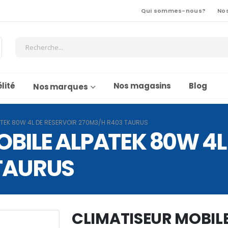
Qui sommes-nous?
No
lité
Nos magasins
Blog
Nos marques
ATEK 80W 4L DE RESERVOIR 270M3/H R403 TAURUS
BILE ALPATEK 80W 4L
TAURUS
CLIMATISEUR MOBIL