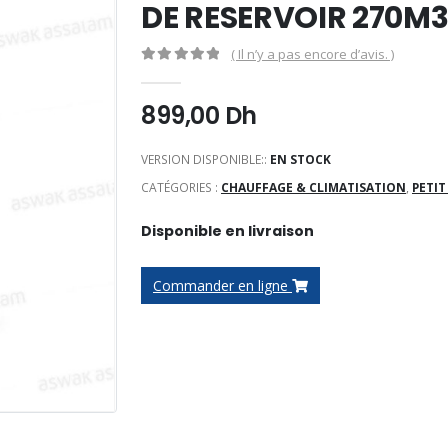
DE RESERVOIR 270M
( Il n’y a pas encore d’avis. )
0
Sur 5
899,00
Dh
VERSION DISPONIBLE::
EN STOCK
CATÉGORIES :
CHAUFFAGE & CLIMATISATION
,
PETI
Disponible en livraison
Commander en ligne