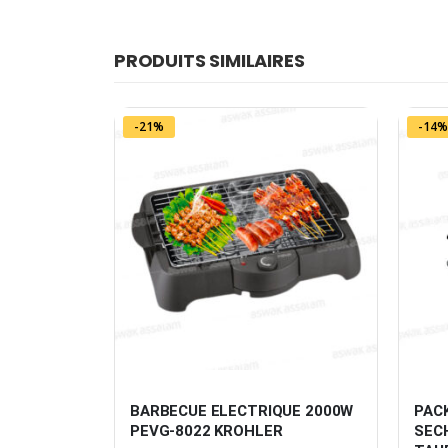
PRODUITS SIMILAIRES
-21%
-14%
AURUS
BARBECUE ELECTRIQUE 2000W 
PACK
PEVG-8022 KROHLER
SECH