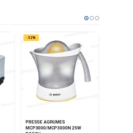
-52%
-24%
PRESSE AGRUMES 
BOUILLOIR
MCP3000/MCP3000N 25W 
SENCOR