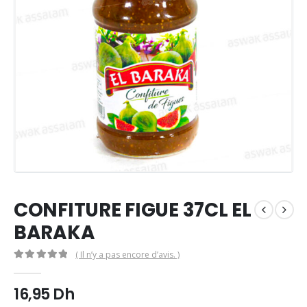
CONFITURE FIGUE 37CL EL
BARAKA
( Il n’y a pas encore d’avis. )
0
Sur 5
16,95
Dh