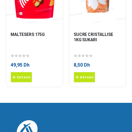
MALTESERS 175G
SUCRE CRISTALLISE 
1KG SUKARI
0
sur 5
0
sur 5
49,95
Dh
8,50
Dh
DETAILS
DETAILS