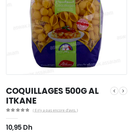
COQUILLAGES 500G AL
ITKANE
( Il n’y a pas encore d’avis. )
0
Sur 5
10,95
Dh