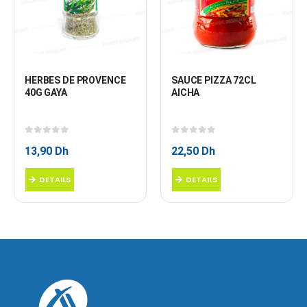
HERBES DE PROVENCE 
SAUCE PIZZA 72CL 
40G GAYA
AICHA
0
sur 5
0
sur 5
13,90
Dh
22,50
Dh
DETAILS
DETAILS