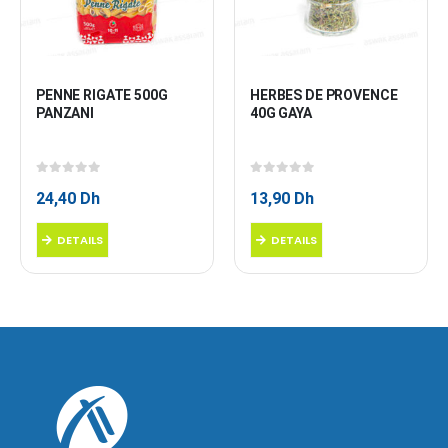
PENNE RIGATE 500G 
HERBES DE PROVENCE 
PANZANI
40G GAYA
0
sur 5
0
sur 5
24,40
Dh
13,90
Dh
DETAILS
DETAILS