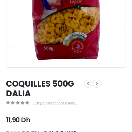
COQUILLES 500G
DALIA
( Il n’y a pas encore d’avis. )
0
Sur 5
11,90
Dh
VERSION DISPONIBLE::
RUPTURE DE STOCK