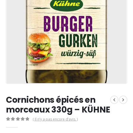
Cornichons épicés en
morceaux 330g – KÜHNE
( Il n’y a pas encore d’avis. )
0
Sur 5