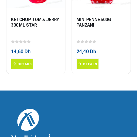
KETCHUP TOM & JERRY 
MINI PENNE 500G 
300 ML STAR
PANZANI
0
sur 5
0
sur 5
14,60
Dh
24,40
Dh
DETAILS
DETAILS