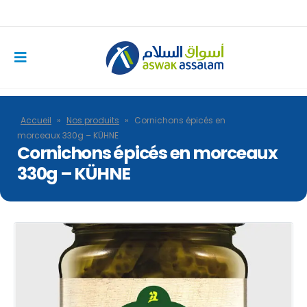
Accueil
»
Nos produits
»
Cornichons épicés en
morceaux 330g – KÜHNE
Cornichons épicés en morceaux
330g – KÜHNE