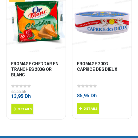
FROMAGE CHEDDAR EN 
FROMAGE 200G 
TRANCHES 200G OR 
CAPRICE DES DIEUX
BLANC
0
sur 5
0
sur 5
20,90
Dh
85,95
Dh
Le
Le
13,95
Dh
prix
prix
initial
actuel
DETAILS
DETAILS
était :
est :
20,90 Dh.
13,95 Dh.