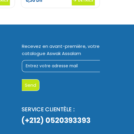
6,50
Dh
2,95
Dh
AILS
DETAILS
Recevez en avant-première, votre
catalogue Aswak Assalam