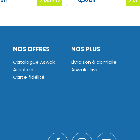
0
Dh
6,50
Dh
DETAILS
DET
NOS OFFRES
NOS PLUS
Catalogue Aswak
Livraison à domicile
Assalam
Aswak drive
Carte fidélité