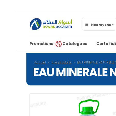
Nos rayons
Promotions
Catalogues
Carte fidé
Accueil
»
Nos produits
»
EAU MINERALE NATURELLE 5
EAU MINERALE N