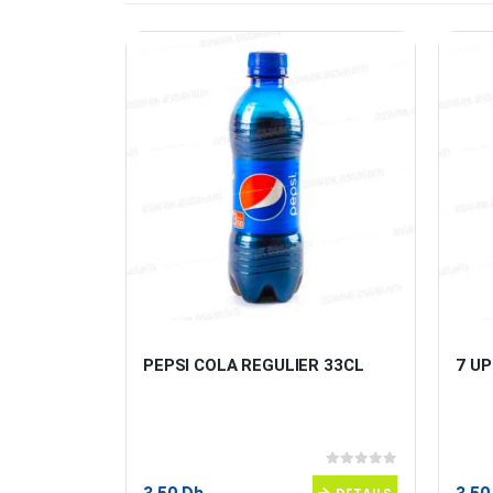
RELLE 
PEPSI COLA REGULIER 33CL
7 UP
0
sur 5
0
sur 5