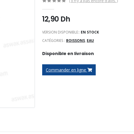
( Il n’y a pas encore d’avis. )
0
Sur 5
12,90
Dh
VERSION DISPONIBLE::
EN STOCK
CATÉGORIES :
BOISSONS
,
EAU
Disponible en livraison
Commander en ligne