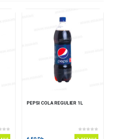
PEPSI COLA REGULIER 1L
EAU MINE
50CL AIN 
 5
0
sur 5