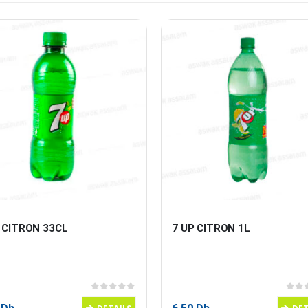
 CITRON 33CL
7 UP CITRON 1L
0
sur 5
0
sur