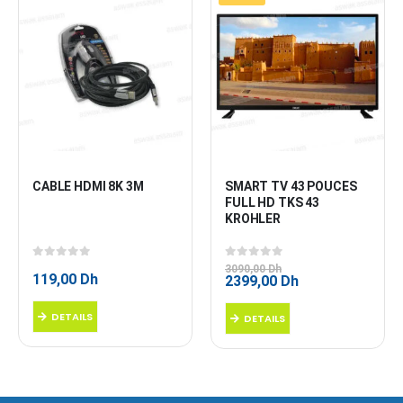
CABLE HDMI 8K 3M
SMART TV 43 POUCES 
FULL HD TKS 43 
KROHLER
0
sur 5
0
sur 5
3090,00
Dh
119,00
Dh
Le
Le
2399,00
Dh
prix
prix
initial
actuel
DETAILS
DETAILS
était :
est :
3090,00 Dh.
2399,00 Dh.