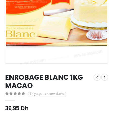
ENROBAGE BLANC 1KG
MACAO
( Il n’y a pas encore d’avis. )
0
Sur 5
39,95
Dh