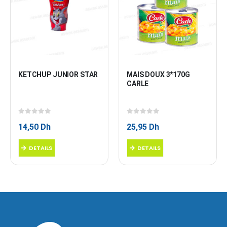
KETCHUP JUNIOR STAR
MAIS DOUX 3*170G 
CARLE
0
sur 5
0
sur 5
14,50
Dh
25,95
Dh
DETAILS
DETAILS