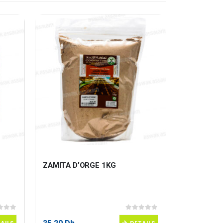
ZAMITA D’ORGE 1KG
MIEL D’OR
 5
0
sur 5