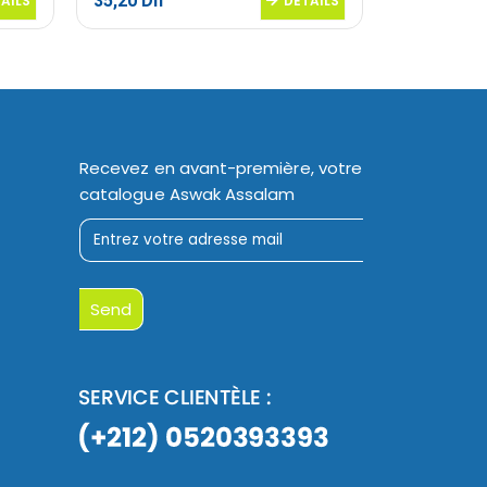
35,20
Dh
202,95
Dh
AILS
DETAILS
Recevez en avant-première, votre
catalogue Aswak Assalam