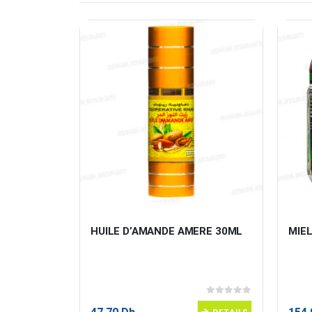
ML
HUILE D’AMANDE AMERE 30ML
MIE
0
sur 5
0
sur 5