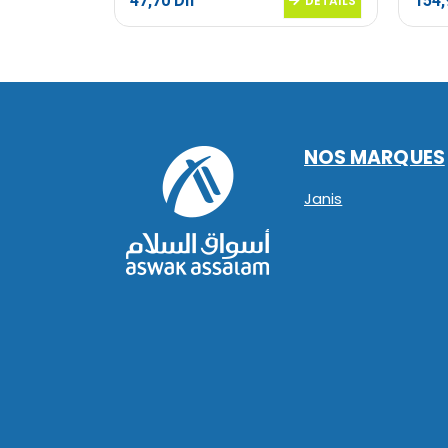
47,70
Dh
154
DETAILS
DETAILS
NOS MARQUES
Janis