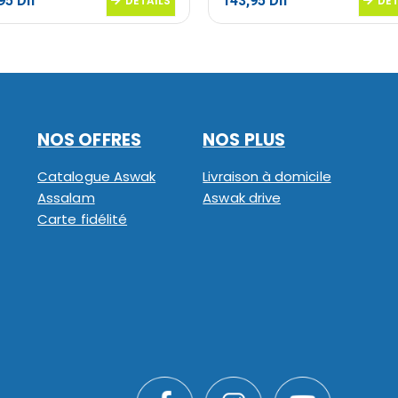
,95
Dh
143,95
Dh
DETAILS
DET
NOS OFFRES
NOS PLUS
Catalogue Aswak
Livraison à domicile
Assalam
Aswak drive
Carte fidélité