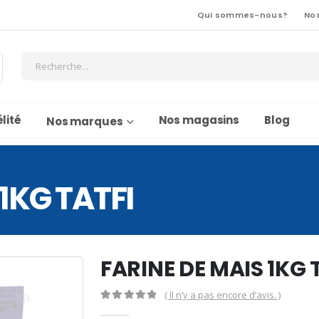
Qui sommes-nous?
No
lité
Nos magasins
Blog
Nos marques
1KG TATFI
FARINE DE MAIS 1KG 
( Il n’y a pas encore d’avis. )
0
Sur 5