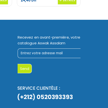
24,40
Dh
10,10
Dh
AILS
DETAILS
Recevez en avant-première, votre
catalogue Aswak Assalam