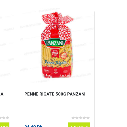
RA
PENNE RIGATE 500G PANZANI
ORIGAN 1
 5
0
sur 5