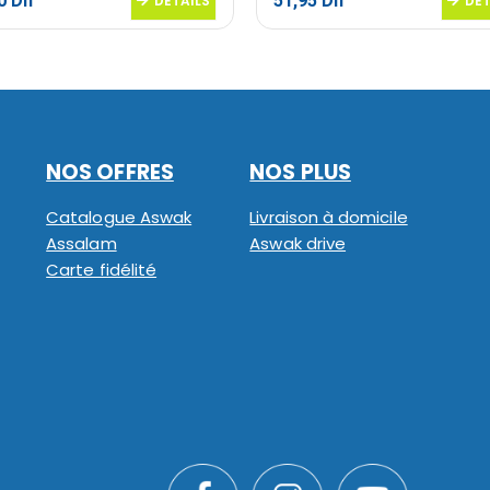
60
Dh
51,95
Dh
DETAILS
DET
NOS OFFRES
NOS PLUS
Catalogue Aswak
Livraison à domicile
Assalam
Aswak drive
Carte fidélité