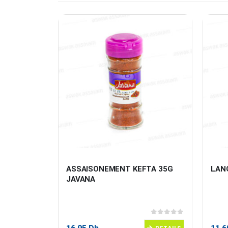
 265G 
ASSAISONEMENT KEFTA 35G 
LANG
JAVANA
0
sur 5
0
sur 5