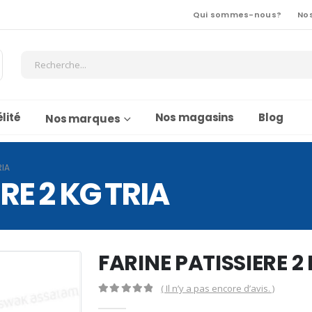
Qui sommes-nous?
No
lité
Nos magasins
Blog
Nos marques
RIA
RE 2 KG TRIA
FARINE PATISSIERE 2
( Il n’y a pas encore d’avis. )
0
Sur 5