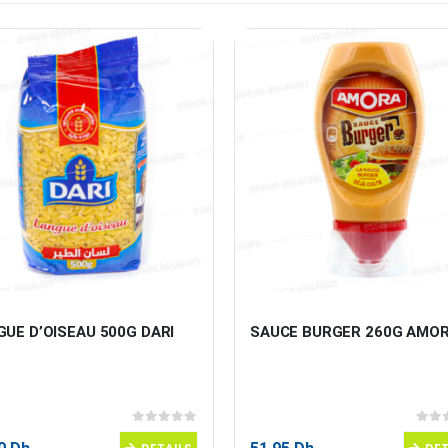
UE D’OISEAU 500G DARI
SAUCE BURGER 260G AMO
0
sur 5
0
sur