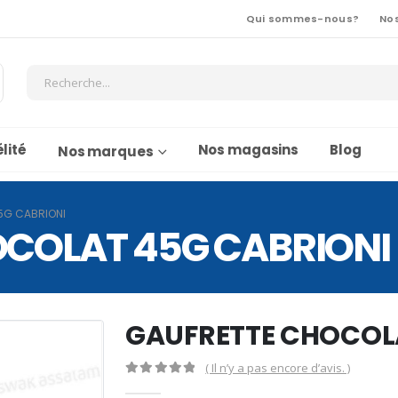
Qui sommes-nous?
No
lité
Nos magasins
Blog
Nos marques
5G CABRIONI
COLAT 45G CABRIONI
GAUFRETTE CHOCOL
( Il n’y a pas encore d’avis. )
0
Sur 5