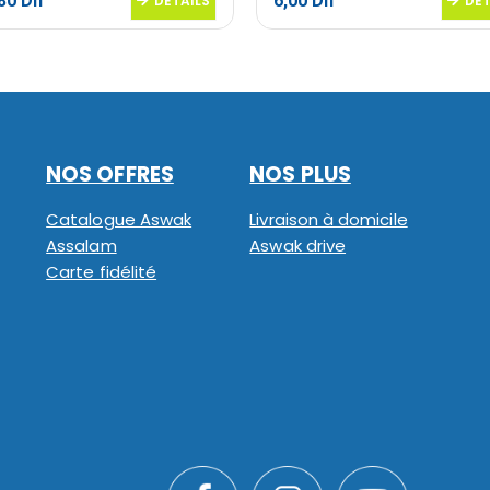
,80
Dh
6,00
Dh
DETAILS
DET
NOS OFFRES
NOS PLUS
Catalogue Aswak
Livraison à domicile
Assalam
Aswak drive
Carte fidélité