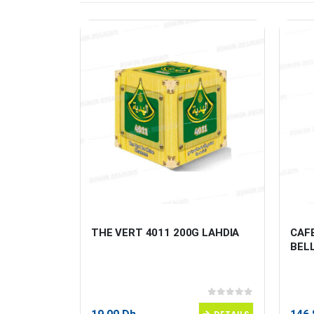
MA 200G 
THE VERT 4011 200G LAHDIA
CAFE
BEL
0
sur 5
0
sur 5