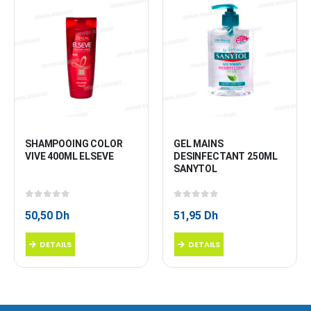
SHAMPOOING COLOR 
GEL MAINS 
VIVE 400ML ELSEVE
DESINFECTANT 250ML 
SANYTOL
0
sur 5
0
sur 5
50,50
Dh
51,95
Dh
DETAILS
DETAILS