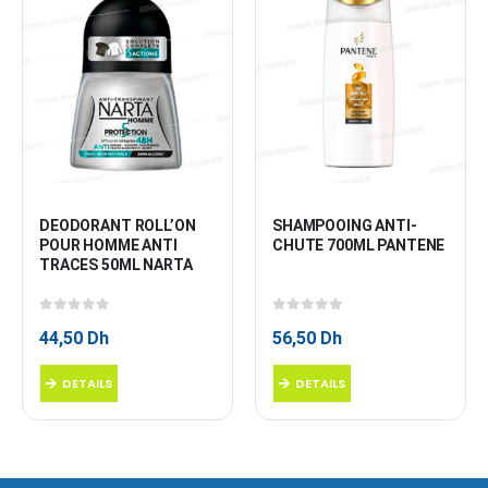
DEODORANT ROLL’ON 
SHAMPOOING ANTI-
POUR HOMME ANTI 
CHUTE 700ML PANTENE
TRACES 50ML NARTA
0
sur 5
0
sur 5
44,50
Dh
56,50
Dh
DETAILS
DETAILS