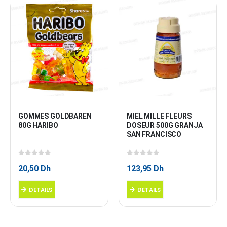
GOMMES GOLDBAREN 
MIEL MILLE FLEURS 
80G HARIBO
DOSEUR 500G GRANJA 
SAN FRANCISCO
0
sur 5
0
sur 5
20,50
Dh
123,95
Dh
DETAILS
DETAILS