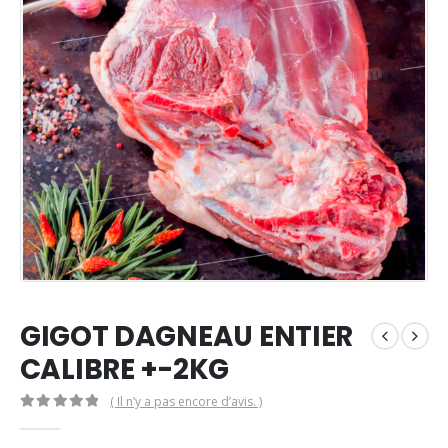
GIGOT DAGNEAU ENTIER
CALIBRE +-2KG
( Il n’y a pas encore d’avis. )
0
Sur 5