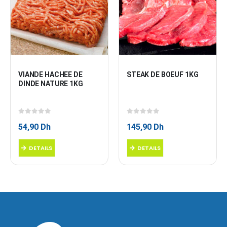
VIANDE HACHEE DE 
STEAK DE BOEUF 1KG
DINDE NATURE 1KG
0
sur 5
0
sur 5
54,90
Dh
145,90
Dh
DETAILS
DETAILS