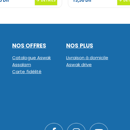
50
Dh
13,50
Dh
DETAILS
DET
NOS OFFRES
NOS PLUS
Catalogue Aswak
Livraison à domicile
Assalam
Aswak drive
Carte fidélité