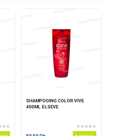
SHAMPOOING COLOR VIVE 
DEMAQUIL
400ML ELSEVE
ACTION 12
 5
0
sur 5