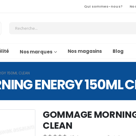
Qui sommes-nous?
No
lité
Nos magasins
Blog
Nos marques
GY 150ML CLEAN
ING ENERGY 150ML C
GOMMAGE MORNING 
CLEAN