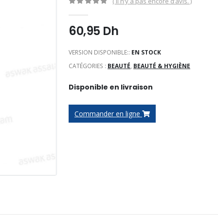
( Il n’y a pas encore d’avis. )
0
Sur 5
60,95
Dh
VERSION DISPONIBLE::
EN STOCK
CATÉGORIES :
BEAUTÉ
,
BEAUTÉ & HYGIÈNE
Disponible en livraison
Commander en ligne