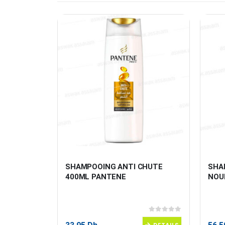
& SOYEUX 
SHAMPOOING ANTI CHUTE 
SHA
400ML PANTENE
NOU
0
sur 5
0
sur 5