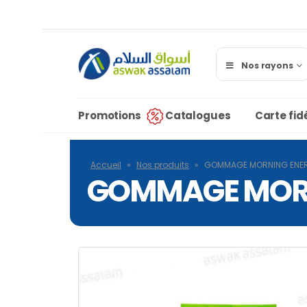
Nos rayons
Promotions
Catalogues
Carte fidé
Accueil
»
Nos produits
»
GOMMAGE MORNING ENER
GOMMAGE MORN