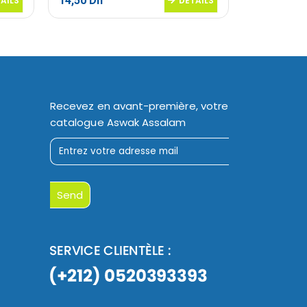
14,50
Dh
16,50
Dh
AILS
DETAILS
Recevez en avant-première, votre
catalogue Aswak Assalam