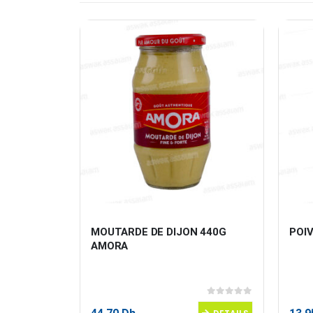
 PANZANI
MOUTARDE DE DIJON 440G 
POIV
AMORA
0
sur 5
0
sur 5