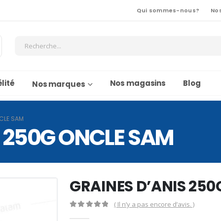
Qui sommes-nous?
No
lité
Nos magasins
Blog
Nos marques
NCLE SAM
S 250G ONCLE SAM
GRAINES D’ANIS 25
( Il n’y a pas encore d’avis. )
0
Sur 5