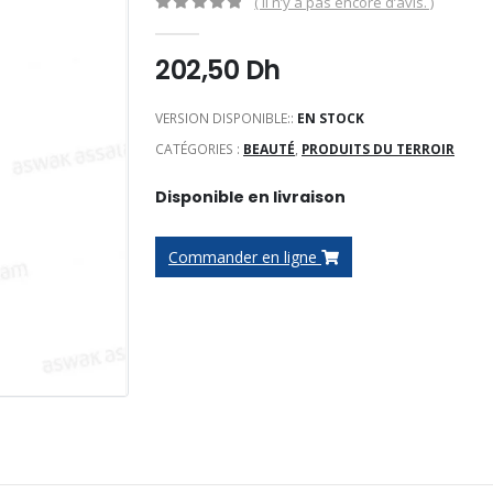
( Il n’y a pas encore d’avis. )
0
Sur 5
202,50
Dh
VERSION DISPONIBLE::
EN STOCK
CATÉGORIES :
BEAUTÉ
,
PRODUITS DU TERROIR
Disponible en livraison
Commander en ligne