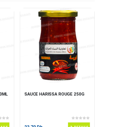
50ML
SAUCE HARISSA ROUGE 250G
HYDROLAT
100ML
 5
0
sur 5