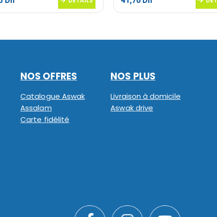
95
Dh
41,70
Dh
DETAILS
DET
NOS OFFRES
NOS PLUS
Catalogue Aswak
Livraison à domicile
Assalam
Aswak drive
Carte fidélité