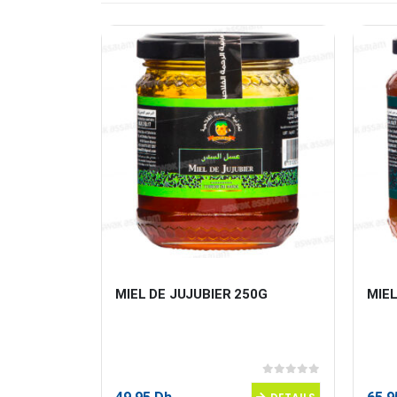
ML
MIEL DE JUJUBIER 250G
MIE
0
sur 5
0
sur 5