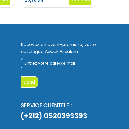
23,70
Dh
23,90
Dh
AILS
DETAILS
Recevez en avant-première, votre
catalogue Aswak Assalam