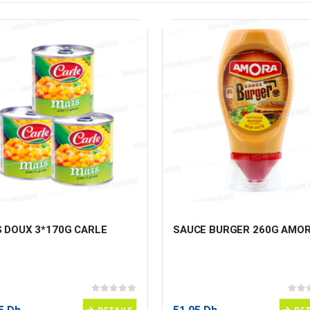
S DOUX 3*170G CARLE
SAUCE BURGER 260G AMO
0
sur 5
0
sur