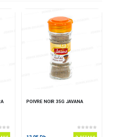
RA
POIVRE NOIR 35G JAVANA
LANGUE D’
 5
0
sur 5