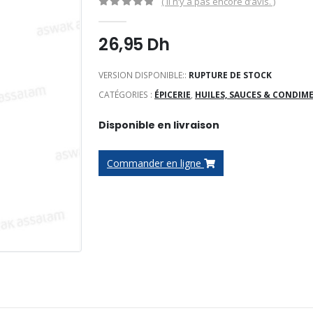
( Il n’y a pas encore d’avis. )
0
Sur 5
26,95
Dh
VERSION DISPONIBLE::
RUPTURE DE STOCK
CATÉGORIES :
ÉPICERIE
,
HUILES, SAUCES & CONDIM
Disponible en livraison
Commander en ligne