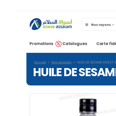
Nos rayons
Promotions
Catalogues
Carte fidé
Accueil
»
Nos produits
»
HUILE DE SESAME 80% ET
HUILE DE SESAM