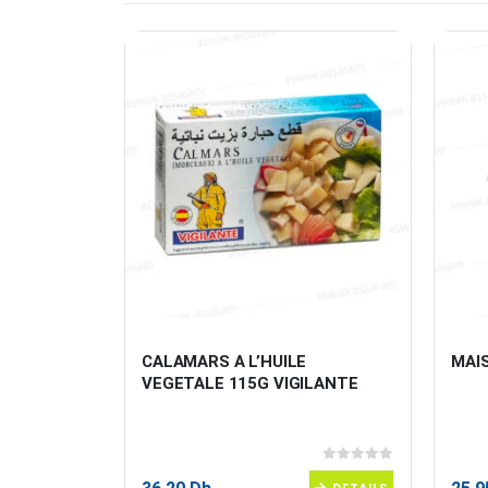
 500G 
CALAMARS A L’HUILE 
MAI
VEGETALE 115G VIGILANTE
0
sur 5
0
sur 5