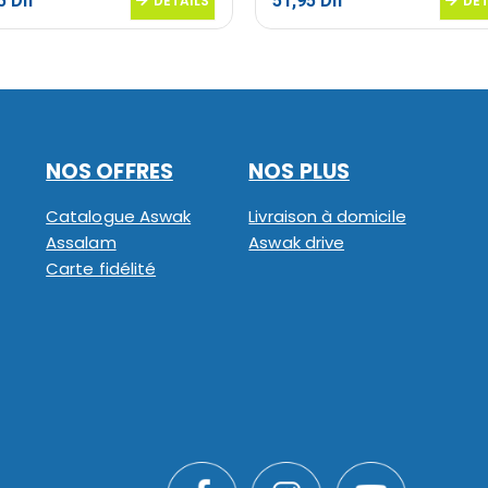
95
Dh
51,95
Dh
DETAILS
DET
NOS OFFRES
NOS PLUS
Catalogue Aswak
Livraison à domicile
Assalam
Aswak drive
Carte fidélité