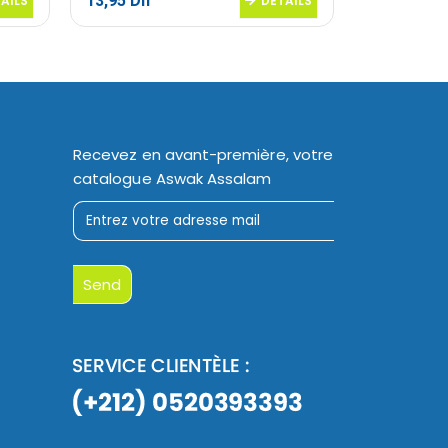
13,95
Dh
11,60
Dh
AILS
DETAILS
Recevez en avant-première, votre
catalogue Aswak Assalam