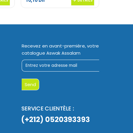
10,10
Dh
30,20
Dh
AILS
DETAILS
Recevez en avant-première, votre
catalogue Aswak Assalam