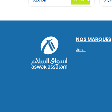
8,20
Dh
51,
DETAILS
DETAILS
NOS MARQUES
Janis