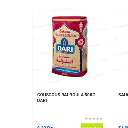
ANA
COUSCOUS BALBOULA 500G 
SAU
DARI
0
sur 5
0
sur 5