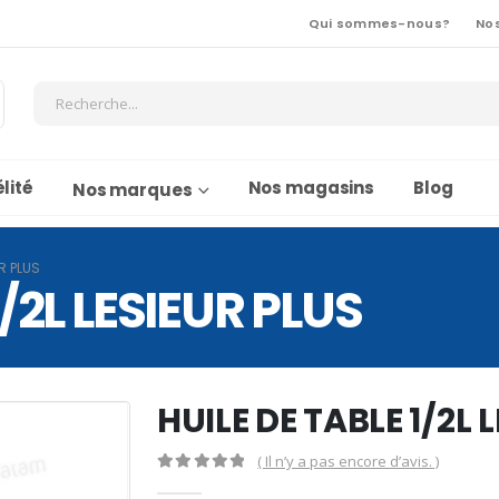
Qui sommes-nous?
No
lité
Nos magasins
Blog
Nos marques
UR PLUS
1/2L LESIEUR PLUS
HUILE DE TABLE 1/2L 
( Il n’y a pas encore d’avis. )
0
Sur 5