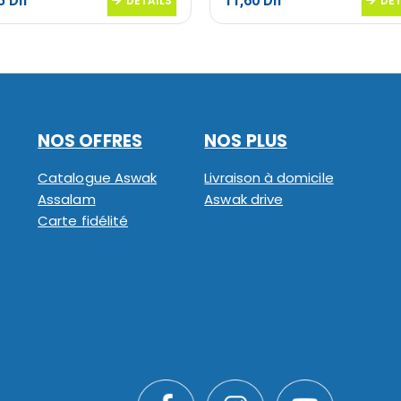
95
Dh
11,60
Dh
DETAILS
DET
NOS OFFRES
NOS PLUS
Catalogue Aswak
Livraison à domicile
Assalam
Aswak drive
Carte fidélité