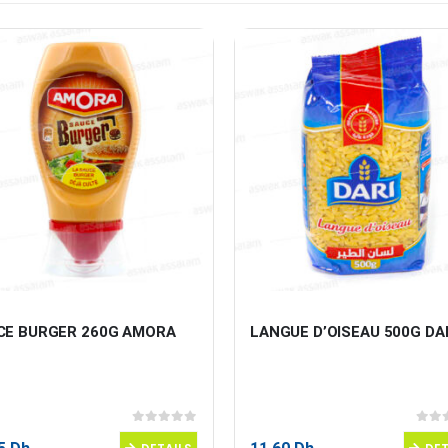
CE BURGER 260G AMORA
LANGUE D’OISEAU 500G DA
0
sur 5
0
sur