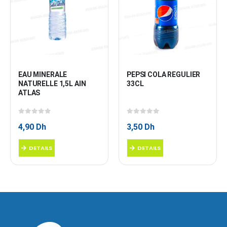
EAU MINERALE 
PEPSI COLA REGULIER 
NATURELLE 1,5L AIN 
33CL
ATLAS
0
sur 5
0
sur 5
4,90
Dh
3,50
Dh
DETAILS
DETAILS