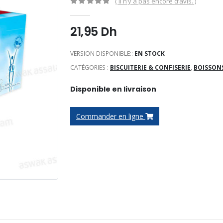
( Il n’y a pas encore d’avis. )
0
Sur 5
21,95
Dh
VERSION DISPONIBLE::
EN STOCK
CATÉGORIES :
BISCUITERIE & CONFISERIE
,
BOISSON
Disponible en livraison
Commander en ligne