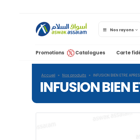
Nos rayons
Promotions
Catalogues
Carte fidé
Accueil
»
Nos produits
»
INFUSION BIEN ETRE APRE
INFUSION BIEN 