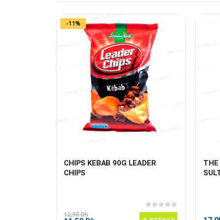
-11%
S 1KG 
CHIPS KEBAB 90G LEADER 
THE
CHIPS
SUL
0
sur 5
0
sur 5
12,95
Dh