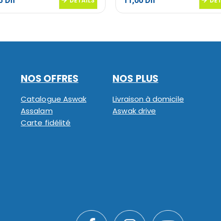
95
Dh
11,00
Dh
DETAILS
DET
NOS OFFRES
NOS PLUS
Catalogue Aswak
Livraison à domicile
Assalam
Aswak drive
Carte fidélité