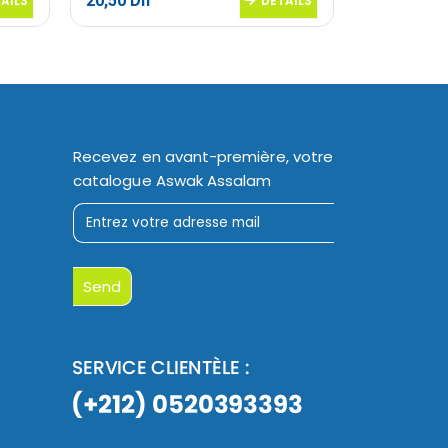
20,50
Dh
88,00
Dh
AILS
DETAILS
Recevez en avant-première, votre
catalogue Aswak Assalam