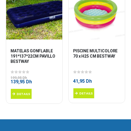
MATELAS GONFLABLE 
PISCINE MULTICOLORE 
191*137*22CM PAVILLO 
70 x H25 CM BESTWAY
BESTWAY
0
sur 5
0
sur 5
199,95
Dh
41,95
Dh
Le
Le
139,95
Dh
prix
prix
initial
actuel
DETAILS
DETAILS
était :
est :
199,95 Dh.
139,95 Dh.