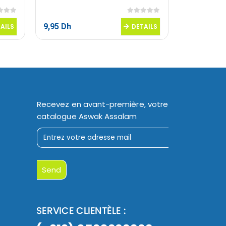
 5
0
sur 5
9,95
Dh
66,50
Dh
AILS
DETAILS
Recevez en avant-première, votre
catalogue Aswak Assalam