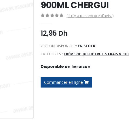
900ML CHERGUI
( Il n’y a pas encore d’avis. )
0
Sur 5
12,95
Dh
VERSION DISPONIBLE::
EN STOCK
CATÉGORIES :
CRÈMERIE
,
JUS DE FRUITS FRAIS & B
Disponible en livraison
Commander en ligne