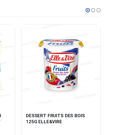
 
DESSERT FRUITS DES BOIS 
FROMAGE 
T
125G ELLE&VIRE
PORTIONS