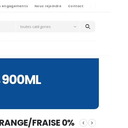
s engagements
Nous rejoindre
Contact
toutes catégories
% 900ML
ORANGE/FRAISE 0%