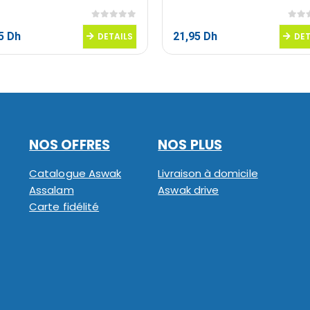
0
sur 5
0
sur
95
Dh
21,95
Dh
DETAILS
DET
NOS OFFRES
NOS PLUS
Catalogue Aswak
Livraison à domicile
Assalam
Aswak drive
Carte fidélité