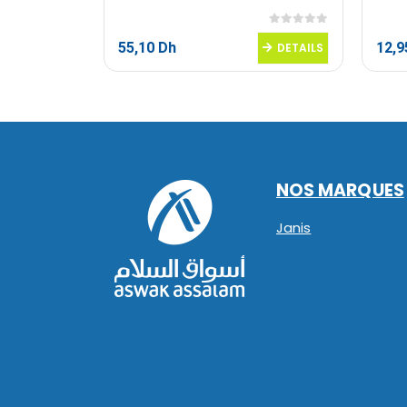
0
sur 5
0
sur 5
55,10
Dh
12,
DETAILS
DETAILS
NOS MARQUES
Janis