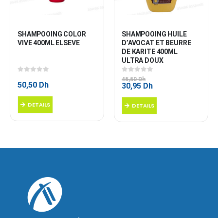
SHAMPOOING COLOR 
SHAMPOOING HUILE 
VIVE 400ML ELSEVE
D’AVOCAT ET BEURRE 
DE KARITE 400ML 
ULTRA DOUX
0
sur 5
0
sur 5
45,50
Dh
50,50
Dh
Le
Le
30,95
Dh
prix
prix
initial
actuel
DETAILS
DETAILS
était :
est :
45,50 Dh.
30,95 Dh.