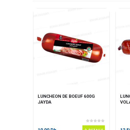
FUMÉS 
LUNCHEON DE BOEUF 600G 
LUN
JAYDA
VOLA
0
sur 5
0
sur 5