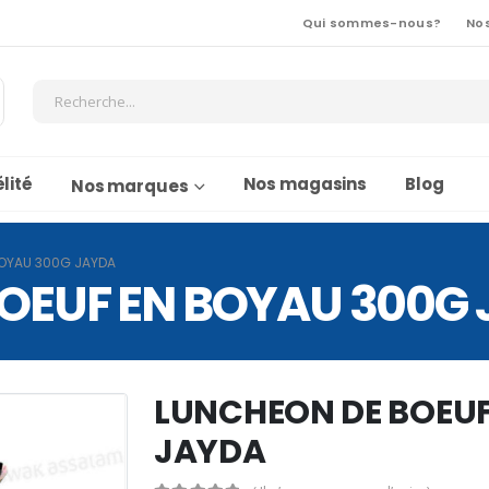
Qui sommes-nous?
No
lité
Nos magasins
Blog
Nos marques
BOYAU 300G JAYDA
OEUF EN BOYAU 300G
LUNCHEON DE BOEUF
JAYDA