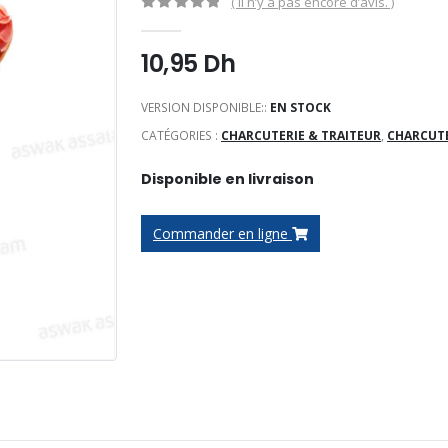
( Il n’y a pas encore d’avis. )
0
Sur 5
10,95
Dh
VERSION DISPONIBLE::
EN STOCK
CATÉGORIES :
CHARCUTERIE & TRAITEUR
,
CHARCUTE
Disponible en livraison
Commander en ligne