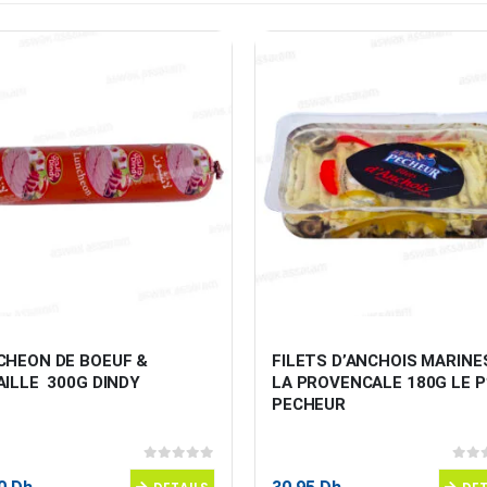
CHEON DE BOEUF & 
FILETS D’ANCHOIS MARINES
ILLE  300G DINDY
LA PROVENCALE 180G LE P’
PECHEUR
0
sur 5
0
sur