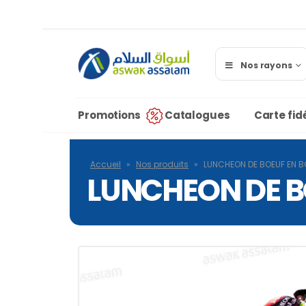
Nos rayons
Promotions
Catalogues
Carte fidé
Accueil
»
Nos produits
»
LUNCHEON DE BOEUF EN 
LUNCHEON DE B