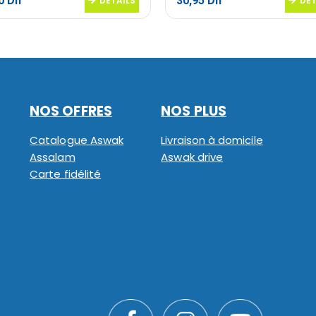
50
Dh
30,95
Dh
DETAILS
DET
NOS OFFRES
NOS PLUS
Catalogue Aswak
Livraison à domicile
Assalam
Aswak drive
Carte fidélité