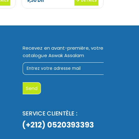
9,50
Dh
13,95
Dh
AILS
DETAILS
Recevez en avant-première, votre
catalogue Aswak Assalam