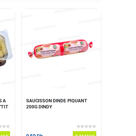
 A 
SAUCISSON DINDE PIQUANT 
HOT DOG D
TIT 
200G DINDY
 5
0
sur 5