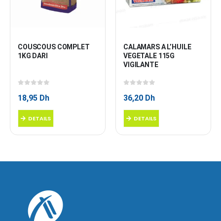
COUSCOUS COMPLET 
CALAMARS A L’HUILE 
1KG DARI
VEGETALE 115G 
VIGILANTE
0
sur 5
0
sur 5
18,95
Dh
36,20
Dh
DETAILS
DETAILS