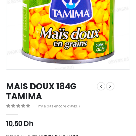
MAIS DOUX 184G
TAMIMA
( Il n’y a pas encore d’avis. )
0
Sur 5
10,50
Dh
VERSION DISPONIBLE::
RUPTURE DE STOCK